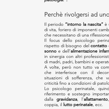
Perchè rivolgersi ad un
Il periodo
“intorno la nascita”
è 
di vita, foriero di imponenti camb
che necessitano di una riflessio
Il focus dello psicologo perina
rispetto di bisogno del
contatto 
sonno
e dell’
alimentazione infant
in sinergia con altri professionis
di madri, padri, bambini e operato
A volte, però non tutto va co
che interferisce con il decor
situazioni di sofferenza, che 
criticità fino a condizioni di pato
Lo psicologo perinatale, quin
riferimento e sostegno importan
dalla
gravidanza
, l’
allattamento
coppia, il
lutto perinatale
, ecc.