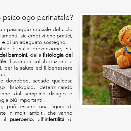
o psicologo perinatale?
un passaggio cruciale del ciclo
iamenti, sia emotivi che pratici,
ne e di un adeguato sostegno.
tale è sulla prevenzione, sul
dei bambini
, della
fisiologia del
ile
. Lavora in collaborazione e
ti, per la salute ed il benessere
ri.
me dovrebbe, accade qualcosa
so fisiologico, determinando
vanno dal semplice disagio o
logia più importanti.
di, può essere una figura di
te in molti ambiti, che vanno
, il
puerperio
, all’
infertilità
di