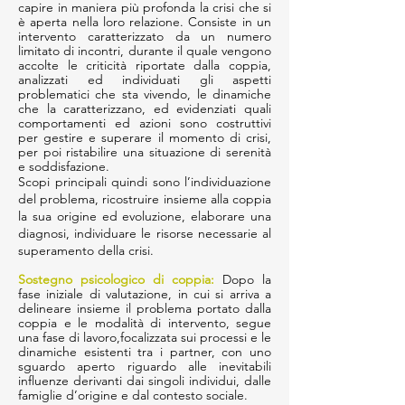
capire in maniera più profonda la crisi che si
è aperta nella loro relazione. Consiste in un
intervento caratterizzato da un numero
limitato di incontri, durante il quale vengono
accolte le criticità riportate dalla coppia,
analizzati ed individuati gli aspetti
problematici che sta vivendo, le dinamiche
che la caratterizzano, ed evidenziati quali
comportamenti ed azioni sono costruttivi
per gestire e superare il momento di crisi,
per poi ristabilire una situazione di serenità
e soddisfazione.
Scopi principali quindi sono l’individuazione
del problema, ricostruire insieme alla coppia
la sua origine ed evoluzione, elaborare una
diagnosi, individuare le risorse necessarie al
superamento della crisi.
Sostegno psicologico di coppia:
Dopo la
fase iniziale di valutazione, in cui si arriva a
delineare insieme il problema portato dalla
coppia e le modalità di intervento, segue
una fase di lavoro,focalizzata sui processi e le
dinamiche esistenti tra i partner, con uno
sguardo aperto riguardo alle inevitabili
influenze derivanti dai singoli individui, dalle
famiglie d’origine e dal contesto sociale.