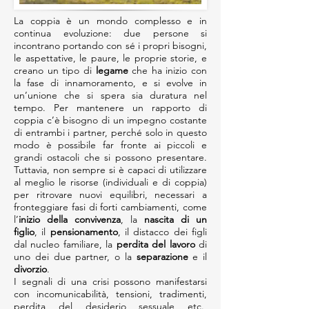
La coppia è un mondo complesso e in
continua evoluzione: due persone si
incontrano portando con sé i propri bisogni,
le aspettative, le paure, le proprie storie, e
creano un tipo di
legame
che ha inizio con
la fase di innamoramento, e si evolve in
un’unione che si spera sia duratura nel
tempo. Per mantenere un rapporto di
coppia c’è bisogno di un impegno costante
di entrambi i partner, perché solo in questo
modo è possibile far fronte ai piccoli e
grandi ostacoli che si possono presentare.
Tuttavia, non sempre si è capaci di utilizzare
al meglio le risorse (individuali e di coppia)
per ritrovare nuovi equilibri, necessari a
fronteggiare fasi di forti cambiamenti, come
l’
inizio della convivenza
, la
nascita di un
figlio
, il
pensionamento
, il distacco dei figli
dal nucleo familiare, la
perdita del lavoro
di
uno dei due partner, o la
separazione
e il
divorzio
.
I segnali di una crisi possono manifestarsi
con incomunicabilità, tensioni, tradimenti,
perdita del desiderio sessuale etc.,