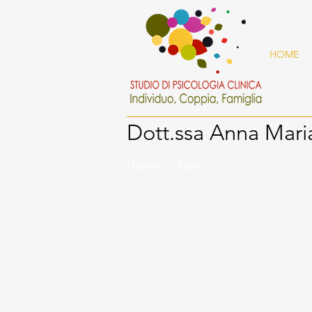
HOME
Dott.ssa
Anna Mari
Home
> News